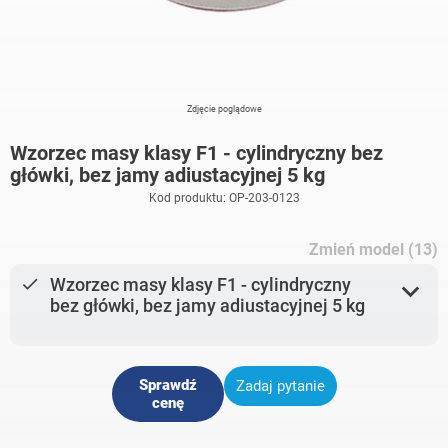
Zdjęcie poglądowe
Wzorzec masy klasy F1 - cylindryczny bez
główki, bez jamy adiustacyjnej 5 kg
Kod produktu: OP-203-0123
Zmień model (13)
done
Wzorzec masy klasy F1 - cylindryczny
expand_more
bez główki, bez jamy adiustacyjnej 5 kg
Sprawdź
Zadaj pytanie
cenę