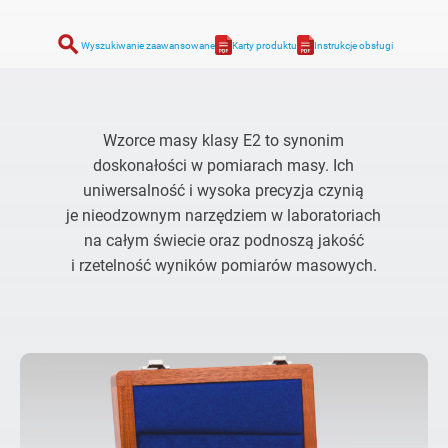
search
Wyszukiwanie zaawansowane
Karty produktu
Instrukcje obsługi
Wzorce masy klasy E2 to synonim
doskonałości w pomiarach masy. Ich
uniwersalność i wysoka precyzja czynią
je nieodzownym narzędziem w laboratoriach
na całym świecie oraz podnoszą jakość
i rzetelność wyników pomiarów masowych.