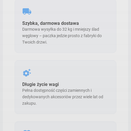
local_shipping
Szybka, darmowa dostawa
Darmowa wysyłka do 32 kg i mniejszy ślad
węglowy – paczka jedzie prosto z fabryki do
Twoich drzwi.
settings_suggest
Długie życie wagi
Pełna dostępność części zamiennych i
dedykowanych akcesoriów przez wiele lat od
zakupu.