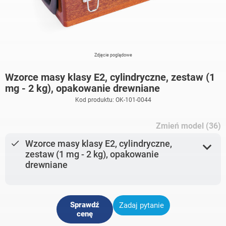
Zdjęcie poglądowe
Wzorce masy klasy E2, cylindryczne, zestaw (1
mg - 2 kg), opakowanie drewniane
Kod produktu: OK-101-0044
Zmień model (36)
done
Wzorce masy klasy E2, cylindryczne,
expand_more
zestaw (1 mg - 2 kg), opakowanie
drewniane
Sprawdź
Zadaj pytanie
cenę