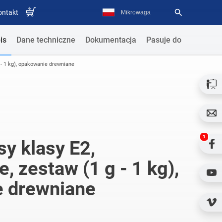
ontakt
is
Dane techniczne
Dokumentacja
Pasuje do
 - 1 kg), opakowanie drewniane
1
y klasy E2,
e, zestaw (1 g - 1 kg),
 drewniane