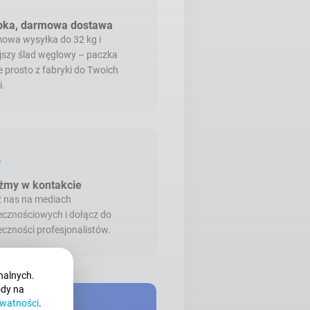
bka, darmowa dostawa
owa wysyłka do 32 kg i
jszy ślad węglowy – paczka
e prosto z fabryki do Twoich
i.
s
źmy w kontakcie
ź nas na mediach
ecznościowych i dołącz do
eczności profesjonalistów.
nalnych.
ody na
ywatności
.