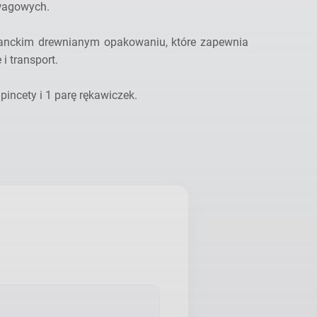
wagowych.
anckim drewnianym opakowaniu, które zapewnia
i transport.
pincety i 1 parę rękawiczek.
g