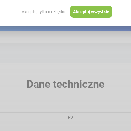
Sprawdź cenę i dostępność produktu:
Akceptuj tylko niezbędne
Akceptuj wszystkie
ZOBACZ W SKLEPIE WAGIRADWAG.PL
Dane techniczne
E2