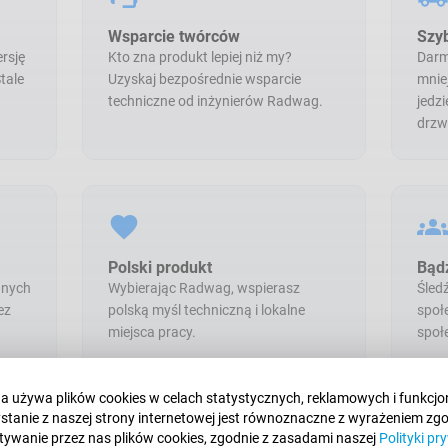
Wsparcie twórców
Szy
rsję
Kto zna produkt lepiej niż my?
Darm
tale
Uzyskaj bezpośrednie wsparcie
mnie
techniczne od inżynierów Radwag.
jedzi
drzw
favorite
group
Polski produkt
Bąd
nnych
Wybierając Radwag, wspierasz
Śled
ez
polską myśl techniczną i lokalne
społ
miejsca pracy.
społ
na używa plików cookies w celach statystycznych, reklamowych i funkcjo
stanie z naszej strony internetowej jest równoznaczne z wyrażeniem zg
ywanie przez nas plików cookies, zgodnie z zasadami naszej
Polityki pr