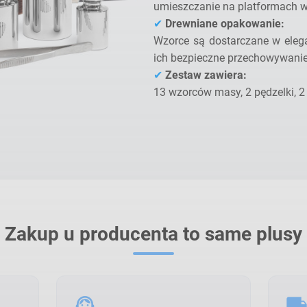
umieszczanie na platformach 
✔
Drewniane opakowanie:
Wzorce są dostarczane w eleg
ich bezpieczne przechowywanie 
✔
Zestaw zawiera:
13 wzorców masy, 2 pędzelki, 2 
Zakup u producenta to same plusy
support_agent
local_shippin