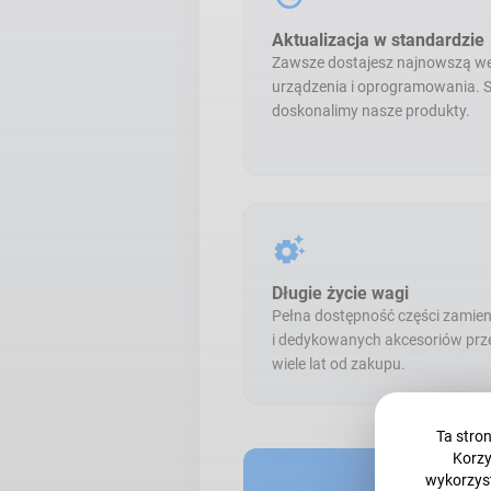
Aktualizacja w standardzie
Zawsze dostajesz najnowszą we
urządzenia i oprogramowania. S
doskonalimy nasze produkty.
settings_suggest
Długie życie wagi
Pełna dostępność części zamie
i dedykowanych akcesoriów prz
wiele lat od zakupu.
Ta stro
Korzy
wykorzyst