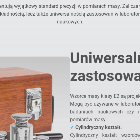
ntują wyjątkowy standard precyzji w pomiarach masy. Zaliczan
okładnością, lecz także uniwersalnością zastosowań w laborato
naukowych.
Uniwersal
zastosow
Wzorce masy klasy E2 są proje
Mogą być używane w laborator
badaniach naukowych czy i
pomiarów masy.
✔
Cylindryczny kształt:
Cylindryczny kształt wzorc