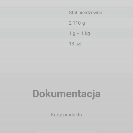
Stal nierdzewna
2 110
g
1 g – 1 kg
13 szt
Dokumentacja
Karty produktu