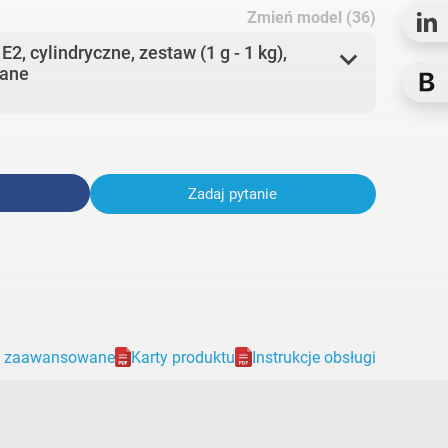
Zmień model (36)
2, cylindryczne, zestaw (1 g - 1 kg),
expand_more
iane
Zadaj pytanie
e zaawansowane
Karty produktu
Instrukcje obsługi