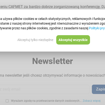
niu CAFMET za bardzo dobrze zorganizowaną konferencję. Dz
wowe i zapraszamy za rok do Marakeszu w Maroku.
na używa plików cookies w celach statystycznych, reklamowych i funkcjo
stanie z naszej strony internetowej jest równoznaczne z wyrażeniem zg
 Francophones sur la Qualité et la Mesure}}
ywanie przez nas plików cookies, zgodnie z zasadami naszej
Polityki pr
Akceptuj tylko niezbędne
Akceptuj wszystkie
Newsletter
 na newsletter jeśli chcesz otrzymywać informacje o nowości
Zapis
Wyrażam zgodę na przetwarzanie danych osobowych...
Zobacz więcej