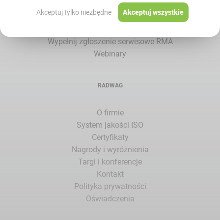
Blog
Akceptuj tylko niezbędne
Akceptuj wszystkie
Leksykon
Zarejestruj produkt
Wypełnij zgłoszenie serwisowe RMA
Webinary
RADWAG
O firmie
System jakości ISO
Certyfikaty
Nagrody i wyróżnienia
Targi i konferencje
Kontakt
Polityka prywatności
Oświadczenia