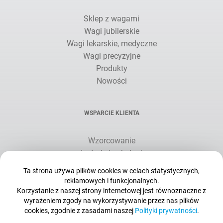
Sklep z wagami
Wagi jubilerskie
Wagi lekarskie, medyczne
Wagi precyzyjne
Produkty
Nowości
WSPARCIE KLIENTA
Wzorcowanie
Instrukcje obsługi
Pobieranie plików
Ta strona używa plików cookies w celach statystycznych,
Serwis
reklamowych i funkcjonalnych.
Pomoc zdalna
Korzystanie z naszej strony internetowej jest równoznaczne z
wyrażeniem zgody na wykorzystywanie przez nas plików
Katalogi
cookies, zgodnie z zasadami naszej
Polityki prywatności
.
Publikacje