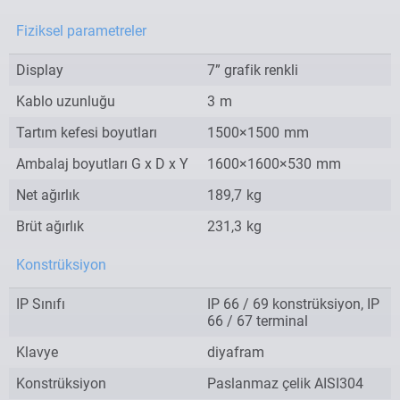
Fiziksel parametreler
Display
7” grafik renkli
Kablo uzunluğu
3
m
Tartım kefesi boyutları
1500×1500
mm
Ambalaj boyutları G x D x Y
1600×1600×530
mm
Net ağırlık
189,7
kg
Brüt ağırlık
231,3
kg
Konstrüksiyon
IP Sınıfı
IP 66 / 69 konstrüksiyon, IP
66 / 67 terminal
Klavye
diyafram
Konstrüksiyon
Paslanmaz çelik AISI304