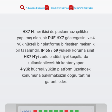
search
Advanced Search
Teknik Veri Sayfası
Kullanım Kılavuzu
HX7 H
, her ikisi de paslanmaz çelikten
yapılmış olan, bir
PUE HX7
göstergesini ve 4
yük hücreli bir platformu birleştiren mekanik
bir tasarımdır.
IP 66 / 69
yüksek koruma sınıfı,
HX7 H'yi
zorlu endüstriyel koşullarda
kullanılabilecek bir kantar yapar.
4 yük
hücresi, yükün platform üzerindeki
konumuna bakılmaksızın doğru tartımı
garanti eder.