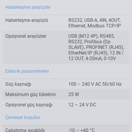
Haberleşme arayüzler
Haberleşme arayüzü
RS232, USB-A, 4IN, 4OUT,
Ethernet, Modbus TCP/IP
Opsiyonel arayüzler
USB (M12 4P), RS485,
RS232, Profibus (Dp
SLAVE), PROFINET (RJ45),
EtherNet/IP (RJ45), 12 IN /
12 OUT, 4-20mA, 0-10V
Elektrik parametreleri
Güç kaynağı
100 – 240 V AC 50/60 Hz
Maksimum güç tüketimi
25 W
Opsiyonel güç kaynağı
12 – 24 V DC
Çevresel koşullar
Çalıştırma sıcaklığı
-10 – +40
°C