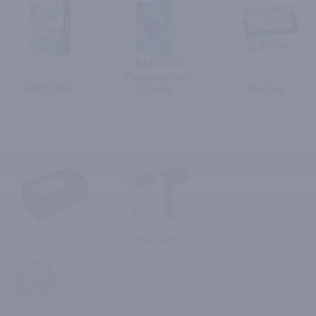
RADWAG
Development
RAD-KEY
Studio
Display
Barkod
Güç adaptörü
okuyucular
✆
HX7.4.300.H9 Paslanmaz Çelik Yer
Kantarı, Zemin İçi