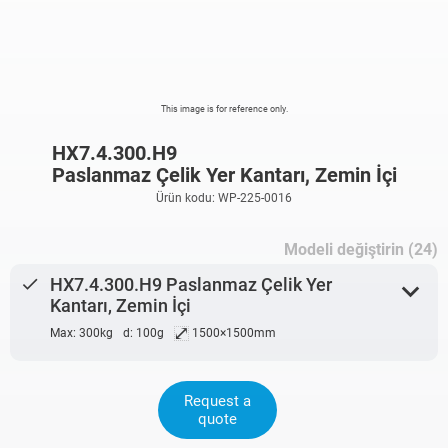
This image is for reference only.
HX7.4.300.H9
Paslanmaz Çelik Yer Kantarı, Zemin İçi
Ürün kodu: WP-225-0016
Modeli değiştirin (24)
done
HX7.4.300.H9 Paslanmaz Çelik Yer
expand_more
Kantarı, Zemin İçi
⤢
Max: 300kg
d: 100g
1500×1500mm
Request a
quote