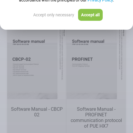
accordance with the principles of our
Privacy Policy
.
Accept only necessary
Accept all
Software Manual - CBCP
Software Manual -
02
PROFINET
communication protocol
of PUE HX7