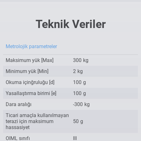
Teknik Veriler
Metrolojik parametreler
Maksimum yük [Max]
300
kg
Minimum yük [Min]
2
kg
Okuma içinğruluğu [d]
100
g
Yasallaştırma birimi [e]
100
g
Dara aralığı
-300
kg
Ticari amaçla kullanılmayan
terazi için maksimum
50
g
hassasiyet
OIML sınıfı
III