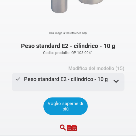
This image is for reference only.
Peso standard E2 - cilindrico - 10 g
Codice prodotto: OP-103-0041
Modifica del modello (15)
done
Peso standard E2 - cilindrico - 10 g
expand_more
Voglio saperne di
più
search