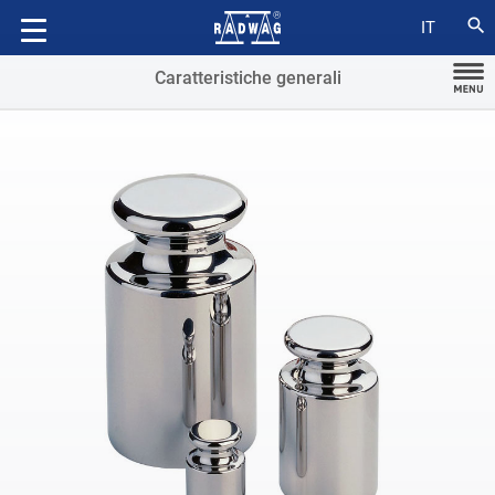
Compatibile con
search
IT
Caratteristiche generali