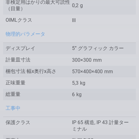
非検定用はかりの最大可読性
0,2
g
（目量）
OIMLクラス
III
物理的パラメータ
ディスプレイ
5” グラフィック カラー
計量皿寸法
300×300
mm
梱包寸法 幅x奥行x高さ
570×400×400
mm
正味重量
5,3
kg
総重量
6
kg
工事中
保護クラス
IP 65 構造, IP 43 計量ター
ミナル