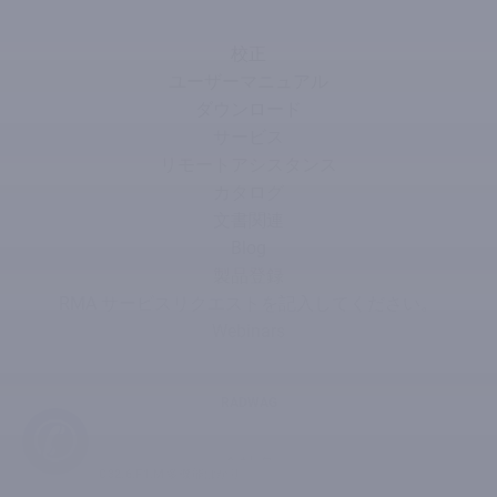
校正
ユーザーマニュアル
ダウンロード
サービス
リモートアシスタンス
カタログ
文書関連
Blog
製品登録
RMA サービスリクエストを記入してください。
Webinars
RADWAG
✆
会社名
C32.6.F1.M 多機能はかり
ISO品質システム