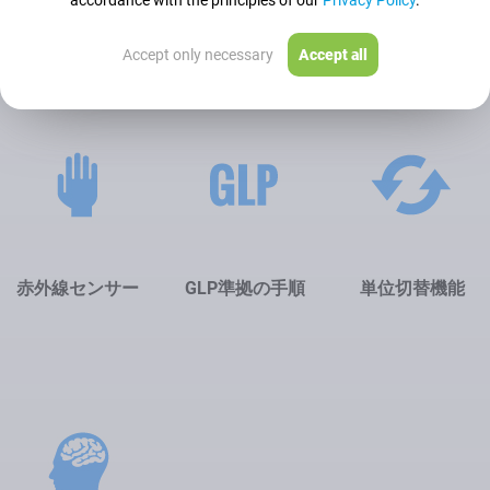
accordance with the principles of our
Privacy Policy
.
合計計量
個数計量
統計
Accept only necessary
Accept all
赤外線センサー
GLP準拠の手順
単位切替機能