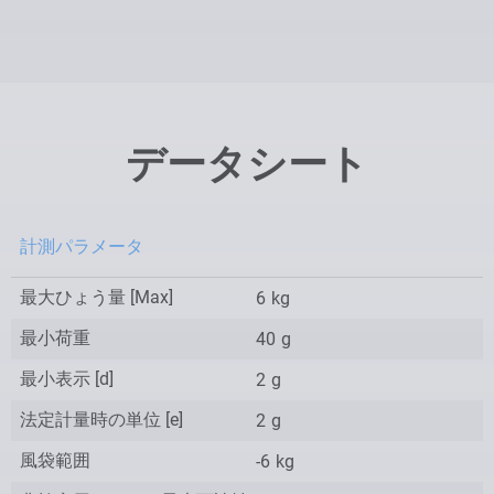
データシート
計測パラメータ
最大ひょう量 [Max]
6
kg
最小荷重
40
g
最小表示 [d]
2
g
法定計量時の単位 [e]
2
g
風袋範囲
-6
kg