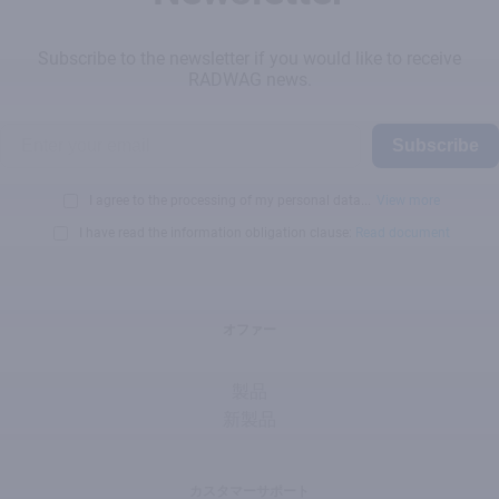
Subscribe to the newsletter if you would like to receive
RADWAG news.
Subscribe
I agree to the processing of my personal data...
View more
I have read the information obligation clause:
Read document
オファー
製品
新製品
カスタマーサポート