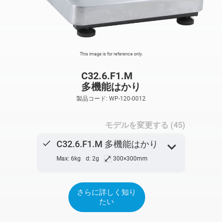
This image is for reference only.
C32.6.F1.M
多機能はかり
製品コード: WP-120-0012
モデルを変更する (45)
done
expand_more
C32.6.F1.M 多機能はかり
⤢
Max: 6kg
d: 2g
300×300mm
さらに詳しく知り
たい