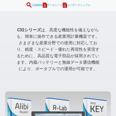
search
詳細検索
データシート
ユーザーマニュアル
C32シリーズ
は、高度な機能性を備えながら
も、簡単に操作できる産業用計量機器です。
さまざまな産業分野での使用に対応してお
り、精度・スピード・優れた再現性を実現す
るために、高品質な電子部品が採用されてい
ます。内蔵バッテリーと無線データ通信機能
により、ポータブルでの運用が可能です。